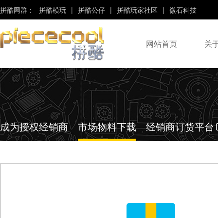
拼酷网群：
拼酷模玩
|
拼酷公仔
|
拼酷玩家社区
|
微石科技
网站首页
关
“Piececool”、“拼酷”
是“微石科技”旗下品牌！
成为授权经销商
市场物料下载
经销商订货平台