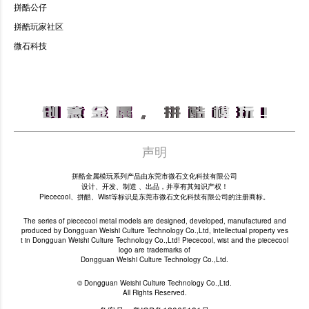
拼酷公仔
拼酷玩家社区
微石科技
声明
拼酷金属模玩系列产品由东莞市微石文化科技有限公司
设计、开发、制造 、出品，并享有其知识产权！
Piececool、拼酷、Wist等标识是东莞市微石文化科技有限公司的注册商标。
The series of piececool metal models are designed, developed, manufactured and
produced by Dongguan Weishi Culture Technology Co.,Ltd, intellectual property ves
t in Dongguan Weishi Culture Technology Co.,Ltd! Piececool, wist and the piececool
logo are trademarks of
Dongguan Weishi Culture Technology Co.,Ltd.
© Dongguan Weishi Culture Technology Co.,Ltd.
All Rights Reserved.