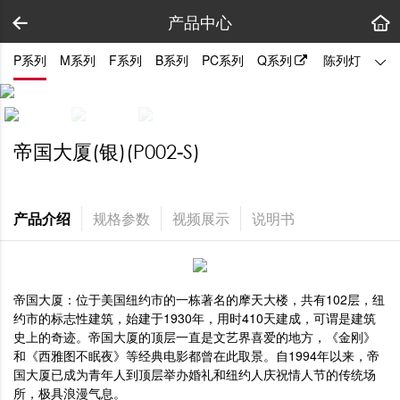
产品中心
P系列
M系列
F系列
B系列
PC系列
Q系列
陈列灯
拼装
帝国大厦(银)(P002-S)
产品介绍
规格参数
视频展示
说明书
帝国大厦：位于美国纽约市的一栋著名的摩天大楼，共有102层，纽
约市的标志性建筑，始建于1930年，用时410天建成，可谓是建筑
史上的奇迹。帝国大厦的顶层一直是文艺界喜爱的地方，《金刚》
和《西雅图不眠夜》等经典电影都曾在此取景。自1994年以来，帝
国大厦已成为青年人到顶层举办婚礼和纽约人庆祝情人节的传统场
所，极具浪漫气息。