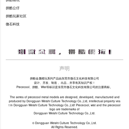
拼酷公仔
拼酷玩家社区
微石科技
声明
拼酷金属模玩系列产品由东莞市微石文化科技有限公司
设计、开发、制造 、出品，并享有其知识产权！
Piececool、拼酷、Wist等标识是东莞市微石文化科技有限公司的注册商标。
The series of piececool metal models are designed, developed, manufactured and
produced by Dongguan Weishi Culture Technology Co.,Ltd, intellectual property ves
t in Dongguan Weishi Culture Technology Co.,Ltd! Piececool, wist and the piececool
logo are trademarks of
Dongguan Weishi Culture Technology Co.,Ltd.
© Dongguan Weishi Culture Technology Co.,Ltd.
All Rights Reserved.