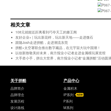
相关文章
108元就能近距离看到巧夺天工的滕王阁
友好企业+ | 玩出新花样，玩出新天地——走进微石
跟随Josh走进拼酷，走进潮流东莞
拼酷×太空署联合推出数字藏品，在元宇宙大玩中国潮！
以创新致敬美好未来，南方报业小记者走进金属模玩展览馆
大手牵小手，拼出大世界，南方报业小记者“金属拼酷”活动圆
关于拼酷
产品中心
品牌简介
金属积木
品牌理念
IP系列
发展历程
P系列
设计路线
M系列