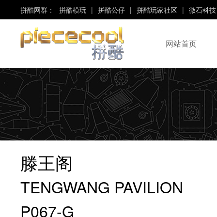
拼酷网群：
拼酷模玩
|
拼酷公仔
|
拼酷玩家社区
|
微石科技
网站首页
“Piececool”、“拼酷”
是“微石科技”旗下品牌！
滕王阁
TENGWANG PAVILION
P067-G