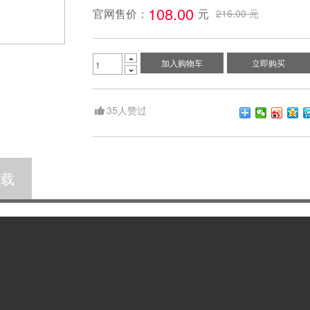
108.00 
官网售价：
元
216.00 元

加入购物车
立即购买

35
人赞过
下载