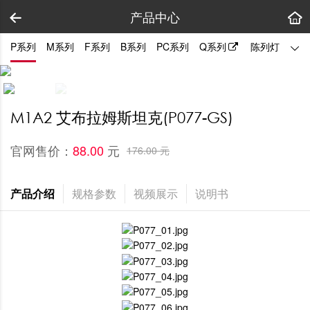
产品中心
P系列
M系列
F系列
B系列
PC系列
Q系列
陈列灯
拼装
M1A2 艾布拉姆斯坦克(P077-GS)
官网售价：
元
88.00 
176.00 元
产品介绍
规格参数
视频展示
说明书