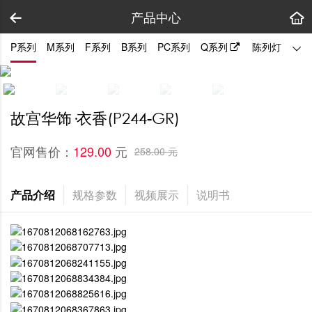
产品中心
P系列
M系列
F系列
B系列
PC系列
Q系列
陈列灯
拼装
故宫华饰·衣香(P244-GR)
官网售价：
元
129.00 
258.00 元
产品介绍
规格参数
视频展示
说明书