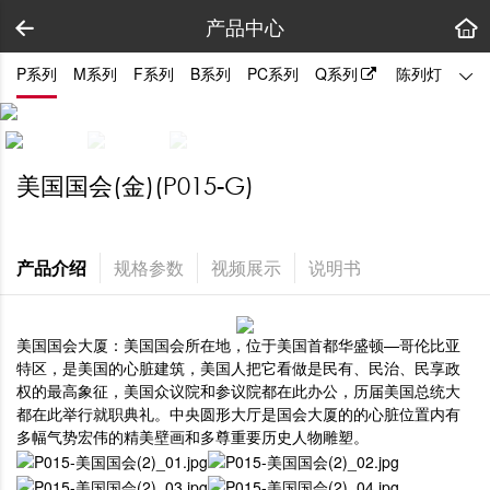
产品中心
P系列
M系列
F系列
B系列
PC系列
Q系列
陈列灯
拼装
美国国会(金)(P015-G)
产品介绍
规格参数
视频展示
说明书
美国国会大厦：美国国会所在地，位于美国首都华盛顿—哥伦比亚
特区，是美国的心脏建筑，美国人把它看做是民有、民治、民享政
权的最高象征，美国众议院和参议院都在此办公，历届美国总统大
都在此举行就职典礼。中央圆形大厅是国会大厦的的心脏位置内有
多幅气势宏伟的精美壁画和多尊重要历史人物雕塑。