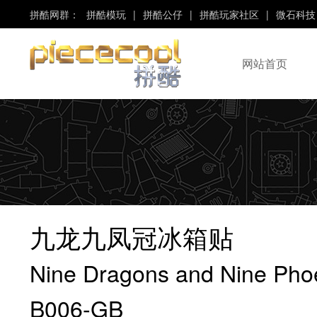
拼酷网群：
拼酷模玩
|
拼酷公仔
|
拼酷玩家社区
|
微石科技
网站首页
“Piececool”、“拼酷”
是“微石科技”旗下品牌！
九龙九凤冠冰箱贴
Nine Dragons and Nine Pho
B006-GB