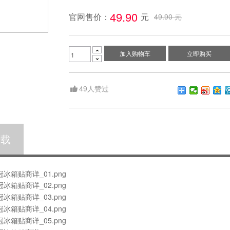
49.90 
官网售价：
元
49.90 元

加入购物车
立即购买

49
人赞过
下载