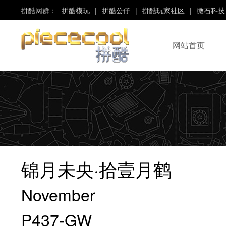
拼酷网群：
拼酷模玩
|
拼酷公仔
|
拼酷玩家社区
|
微石科技
网站首页
“Piececool”、“拼酷”
是“微石科技”旗下品牌！
锦月未央·拾壹月鹤
November
P437-GW