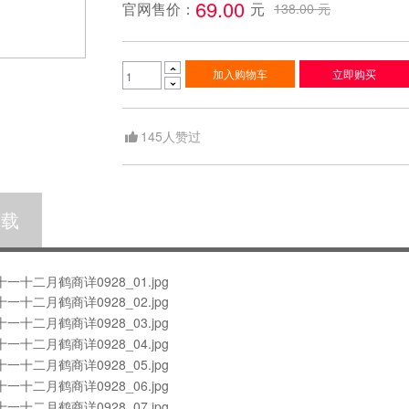
69.00 
官网售价：
元
138.00 元

加入购物车
立即购买

145
人赞过
下载