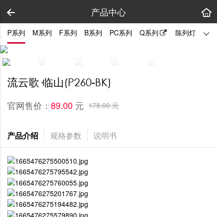
产品中心
P系列
M系列
F系列
B系列
PC系列
Q系列
陈列灯
拼装
流云歌·临山(P260-BK)
官网售价：
元
89.00 
178.00 元
产品介绍
规格参数
说明书