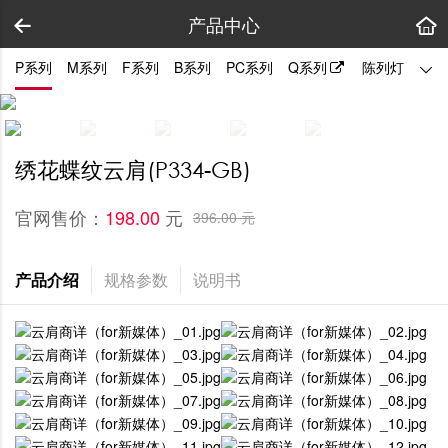
产品中心
P系列
M系列
F系列
B系列
PC系列
Q系列
陈列灯
拼装
绣花蝶纹云肩(P334-GB)
官网售价：
元
198.00 
396.00 元
产品介绍
规格参数
说明书