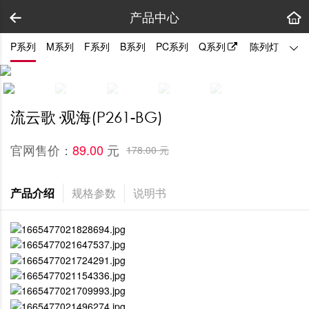
产品中心
P系列
M系列
F系列
B系列
PC系列
Q系列
陈列灯
拼装
流云歌·观海(P261-BG)
官网售价：
元
89.00 
178.00 元
产品介绍
规格参数
说明书