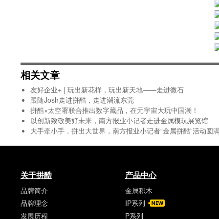
相关文章
友好企业+ | 玩出新花样，玩出新天地——走进微石
跟随Josh走进拼酷，走进潮流东莞
拼酷×太空署联合推出数字藏品，在元宇宙大玩中国潮！
以创新致敬美好未来，南方报业小记者走进金属模玩展览馆
大手牵小手，拼出大世界，南方报业小记者“金属拼酷”活动圆
关于拼酷
产品中心
品牌简介
金属积木
品牌理念
IP系列
发展历程
P系列