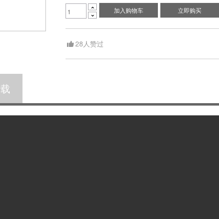

加入购物车
立即购买

28
人赞过
下载