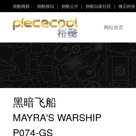
拼酷网群：
拼酷模玩
|
拼酷公仔
|
拼酷玩家社区
|
微石科技
网站首页
“Piececool”、“拼酷”
是“微石科技”旗下品牌！
黑暗飞船
MAYRA'S WARSHIP
P074-GS