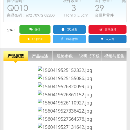
商品编码：
板件数量：
零件数量：
挑战
Q010
3
29
2
商品条码：692 78972 02208
11cm x 5.5cm
金属片零件
微信
QQ好友
新浪微博
分享：
QQ空间
腾讯微博
人人网
产品原型
产品描述
规格参数
说明书下载
视频与图集