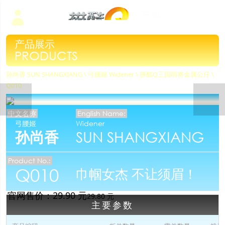
产品展示
PRODUCTS
孙尚香
SUN SHANGXIANG
\ 弓腰姬 Widener \ 拼酷Q三国萌将金属公仔 \
Q010
中文名称
English Name:
弓腰姬
Widener
孙尚香
SUN SHANGXIANG
Product No.:
Q010
巾帼女杰 不让须眉！
官网售价：
29.90
元
29.80 元
主要参数