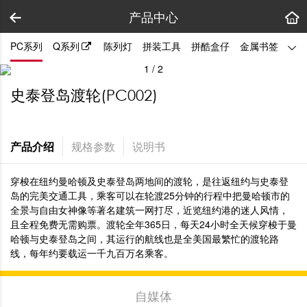
产品中心
PC系列
Q系列
陈列灯
拼装工具
拼酷盒仔
金属书签
1
/
2
史泰登岛渡轮(PC002)
产品介绍
规格参数
说明书
穿梭在纽约曼哈顿及史泰登岛两地间的渡轮，是往返纽约与史泰登
岛的完美交通工具，乘客可以在轮渡25分钟的行程中把曼哈顿市的
全景与自由女神像等著名建筑一网打尽，近览纽约港的迷人风情，
且全程免费无需购票。渡轮全年365日，每天24小时全天候穿梭于曼
哈顿与史泰登岛之间，其运行的航线也是全美国最繁忙的渡轮路
线，每年约要载运一千九百万名乘客。
自媒体